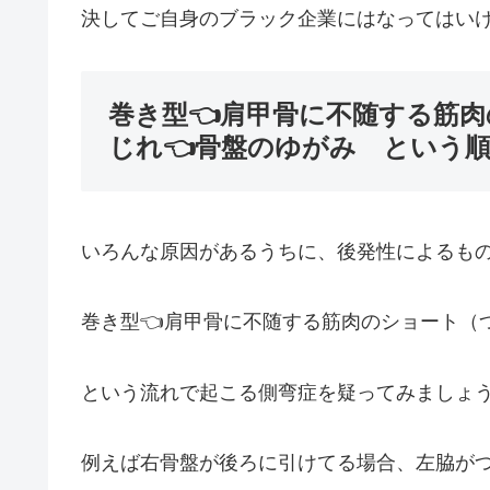
決してご自身のブラック企業にはなってはい
巻き型👈肩甲骨に不随する筋肉
じれ👈骨盤のゆがみ という
いろんな原因があるうちに、後発性によるも
巻き型👈肩甲骨に不随する筋肉のショート（
という流れで起こる側弯症を疑ってみましょ
例えば右骨盤が後ろに引けてる場合、左脇が