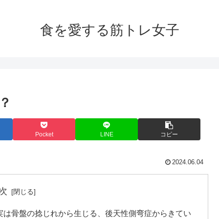
食を愛する筋トレ女子
？
Pocket
LINE
コピー
2024.06.04
次
実は骨盤の捻じれから生じる、後天性側弯症からきてい